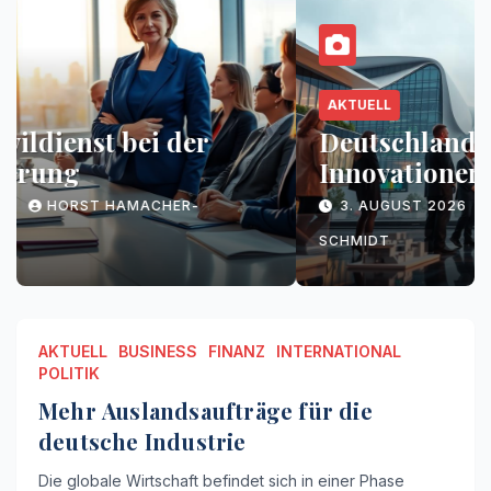
AKTUELL
BUSINESS
FINANZ
INTERNATIONAL
POLITIK
Mehr Auslandsaufträge für die
deutsche Industrie
7. AUGUST 2026
HORST HAMACHER-
SCHMIDT
AKTUELL
BUSINESS
FINANZ
INTERNATIONAL
POLITIK
Mehr Auslandsaufträge für die
deutsche Industrie
Die globale Wirtschaft befindet sich in einer Phase