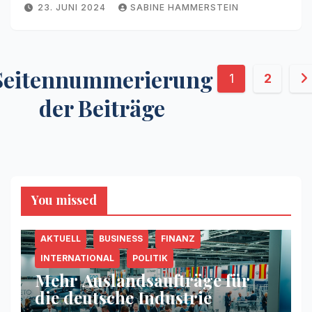
23. JUNI 2024
SABINE HAMMERSTEIN
Seitennummerierung
1
2
der Beiträge
You missed
AKTUELL
BUSINESS
FINANZ
INTERNATIONAL
POLITIK
Mehr Auslandsaufträge für
die deutsche Industrie