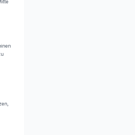
itte
einen
zu
zen,