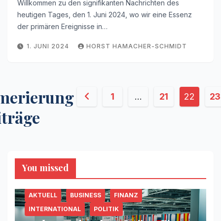
Willkommen zu den signifikanten Nachrichten des
heutigen Tages, den 1. Juni 2024, wo wir eine Essenz
der primären Ereignisse in…
1. JUNI 2024
HORST HAMACHER-SCHMIDT
merierung
1
…
21
22
23
iträge
You missed
AKTUELL
BUSINESS
FINANZ
INTERNATIONAL
POLITIK