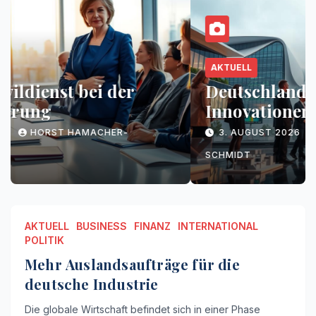
AKTUELL
BUSINESS
FINANZ
INTERNATIONAL
POLITIK
Mehr Auslandsaufträge für die
deutsche Industrie
7. AUGUST 2026
HORST HAMACHER-
SCHMIDT
AKTUELL
BUSINESS
FINANZ
INTERNATIONAL
POLITIK
Mehr Auslandsaufträge für die
deutsche Industrie
Die globale Wirtschaft befindet sich in einer Phase