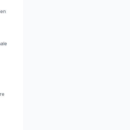
nen
ale
re