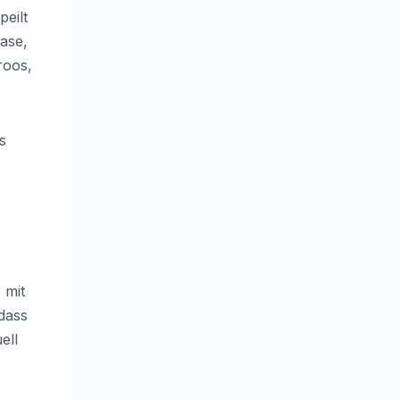
 peilt
ase,
roos,
s
 mit
 dass
ell