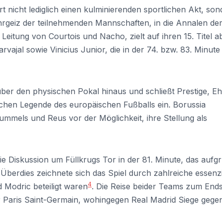
t nicht lediglich einen kulminierenden sportlichen Akt, so
hrgeiz der teilnehmenden Mannschaften, in die Annalen de
Leitung von Courtois und Nacho, zielt auf ihren 15. Titel a
vajal sowie Vinicius Junior, die in der 74. bzw. 83. Minute 
über den physischen Pokal hinaus und schließt Prestige, E
ichen Legende des europäischen Fußballs ein. Borussia
ummels und Reus vor der Möglichkeit, ihre Stellung als
die Diskussion um Füllkrugs Tor in der 81. Minute, das aufg
 Überdies zeichnete sich das Spiel durch zahlreiche essenzi
4
 Modric beteiligt waren
. Die Reise beider Teams zum Ends
 Paris Saint-Germain, wohingegen Real Madrid Siege gege