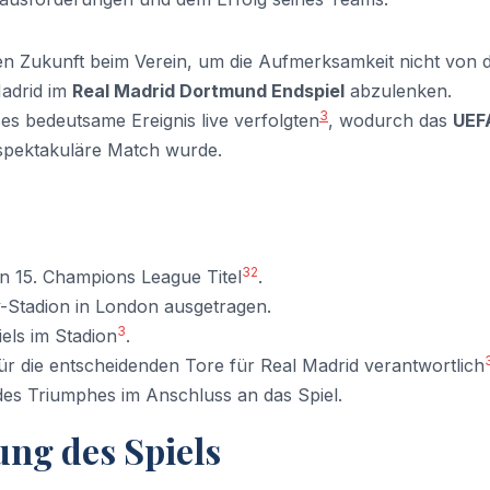
en Zukunft beim Verein, um die Aufmerksamkeit nicht von 
Madrid im
Real Madrid Dortmund Endspiel
abzulenken.
3
es bedeutsame Ereignis live verfolgten
, wodurch das
UEF
 spektakuläre Match wurde.
3
2
en 15. Champions League Titel
.
-Stadion in London ausgetragen.
3
els im Stadion
.
für die entscheidenden Tore für Real Madrid verantwortlich
des Triumphes im Anschluss an das Spiel.
ng des Spiels