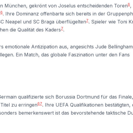
6
n München, gekrönt von Joselus entscheidenden Toren
,
6
n
. Ihre Dominanz offenbarte sich bereits in der Gruppenph
7
C Neapel und SC Braga überflügelten
. Spieler wie Toni K
7
hen die Qualität des Kaders
.
s emotionale Antizipation aus, angesichts Jude Bellingham
egen. Ein Match, das globale Faszination unter den Fans
ermain qualifizierte sich Borussia Dortmund für das Finale,
6
7
itel zu erringen
. Ihre UEFA Qualifikationen bestätigten,
sonders bemerkenswert ist das bevorstehende taktische Du