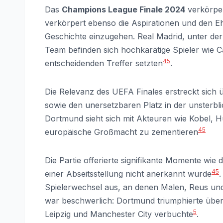
Das
Champions League Finale 2024
verkörper
verkörpert ebenso die Aspirationen und den E
Geschichte einzugehen. Real Madrid, unter der 
Team befinden sich hochkarätige Spieler wie Car
4
5
entscheidenden Treffer setzten
.
Die Relevanz des UEFA Finales erstreckt sich 
sowie den unersetzbaren Platz in der unsterbl
Dortmund sieht sich mit Akteuren wie Kobel, H
4
5
europäische Großmacht zu zementieren
Die Partie offerierte signifikante Momente wie 
4
5
einer Abseitsstellung nicht anerkannt wurde
.
Spielerwechsel aus, an denen Malen, Reus und
war beschwerlich: Dortmund triumphierte über
5
Leipzig und Manchester City verbuchte
.