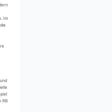
ndern
r
b. Im
die
hre
rund
elle
piel
n RB