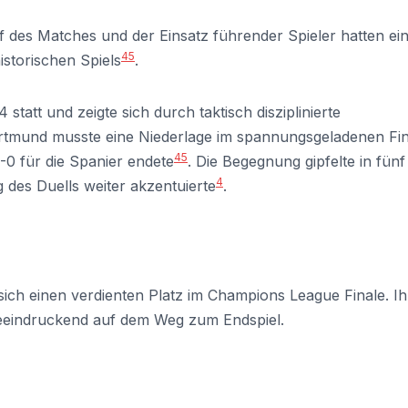
f des Matches und der Einsatz führender Spieler hatten ei
4
5
istorischen Spiels
.
tatt und zeigte sich durch taktisch disziplinierte
ortmund musste eine Niederlage im spannungsgeladenen Fin
4
5
-0 für die Spanier endete
. Die Begegnung gipfelte in fünf
4
des Duells weiter akzentuierte
.
sich einen verdienten Platz im Champions League Finale. Ih
 beeindruckend auf dem Weg zum Endspiel.