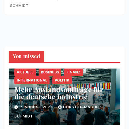
SCHMIDT
You missed
AKTUELL
BUSINESS
FINANZ
INTERNATIONAL
POLITIK
Mehr Auslandsaufträge für
die deutsche Industrie
7. AUGUST 2026
HORST HAMACHER-
SCHMIDT