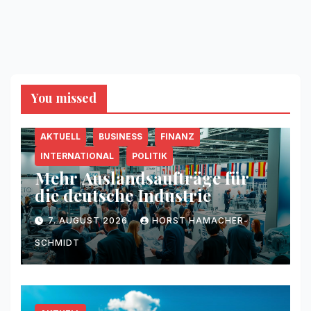
You missed
AKTUELL
BUSINESS
FINANZ
INTERNATIONAL
POLITIK
Mehr Auslandsaufträge für
die deutsche Industrie
7. AUGUST 2026
HORST HAMACHER-
SCHMIDT