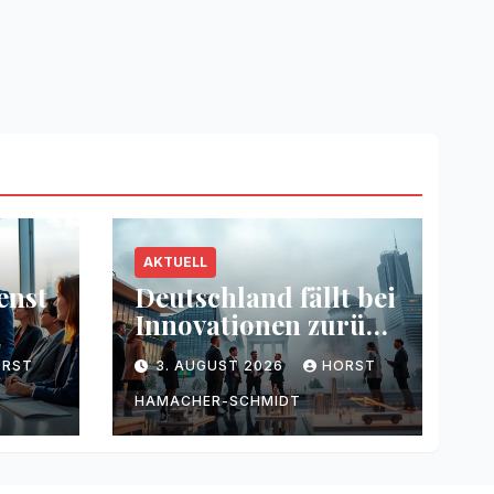
AKTUELL
enst
Deutschland fällt bei
Innovationen zurück
g
– Warum
ORST
3. AUGUST 2026
HORST
HAMACHER-SCHMIDT