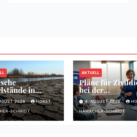
LL
AKTUELL
ische
Pläne für Zivildi
lstände in
bei der
sen durch
Bundesregierun
AUGUST 2026
HORST
4. AUGUST 2026
H
kenheit
HER-SCHMIDT
HAMACHER-SCHMIDT