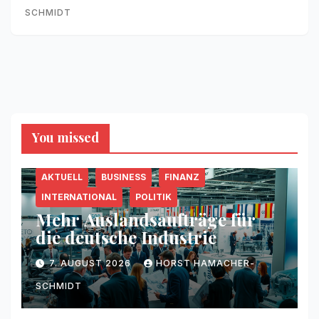
SCHMIDT
You missed
AKTUELL
BUSINESS
FINANZ
INTERNATIONAL
POLITIK
Mehr Auslandsaufträge für
die deutsche Industrie
7. AUGUST 2026
HORST HAMACHER-
SCHMIDT