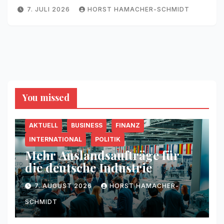
7. JULI 2026
HORST HAMACHER-SCHMIDT
You missed
AKTUELL
BUSINESS
FINANZ
INTERNATIONAL
POLITIK
Mehr Auslandsaufträge für
die deutsche Industrie
7. AUGUST 2026
HORST HAMACHER-
SCHMIDT