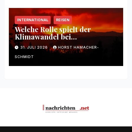
INTERNATIONAL
REISEN
Welche Rolle spielt der
Klimawandel bei
Waldbränden?
31. JULI 2026
HORST HAMACHER-
SCHMIDT