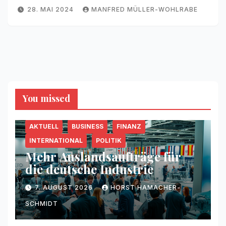
28. MAI 2024
MANFRED MÜLLER-WOHLRABE
You missed
AKTUELL
BUSINESS
FINANZ
INTERNATIONAL
POLITIK
Mehr Auslandsaufträge für
die deutsche Industrie
7. AUGUST 2026
HORST HAMACHER-
SCHMIDT