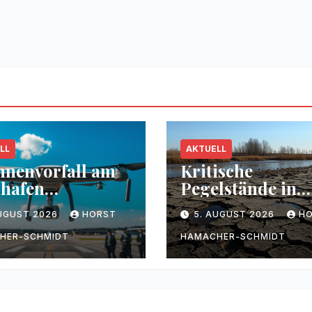
LL
AKTUELL
nenvorfall am
Kritische
hafen
Pegelstände in
zig/Halle
Flüssen durch
AUGUST 2026
HORST
5. AUGUST 2026
H
Trockenheit
HER-SCHMIDT
HAMACHER-SCHMIDT