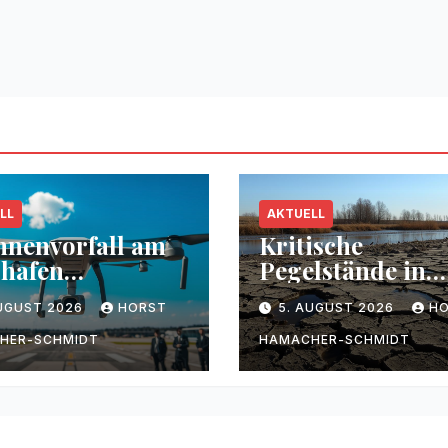
LL
AKTUELL
nenvorfall am
Kritische
hafen
Pegelstände in
zig/Halle
Flüssen durch
AUGUST 2026
HORST
5. AUGUST 2026
H
Trockenheit
HER-SCHMIDT
HAMACHER-SCHMIDT