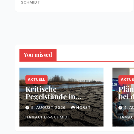
SCHMIDT
You missed
AKTUELL
AKTUE
Kritische
Plän
Pegelstände in
bei 
Flüssen durch
Bun
5. AUGUST 2026
HORST
4. 
Trockenheit
HAMACHER-SCHMIDT
HAMAC