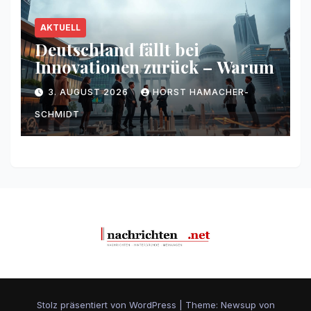
AKTUELL
Deutschland fällt bei
Innovationen zurück – Warum
3. AUGUST 2026
HORST HAMACHER-
SCHMIDT
Stolz präsentiert von WordPress
|
Theme: Newsup von