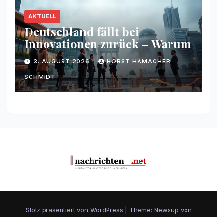
AKTUELL
Deutschland fällt bei
Innovationen zurück – Warum
3. AUGUST 2026
HORST HAMACHER-
SCHMIDT
Stolz präsentiert von WordPress
|
Theme: Newsup von