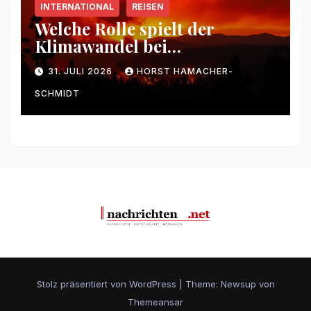
INTERNATIONAL
REISEN
Welche Rolle spielt der
Klimawandel bei
Waldbränden?
31. JULI 2026
HORST HAMACHER-
SCHMIDT
Stolz präsentiert von WordPress
|
Theme: Newsup von
Themeansar