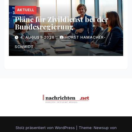
AKTUELL
Pläne für Zivildienst bei der
Bundesregierung
4. AUGUST 2026
HORST HAMACHER-
SCHMIDT
Stolz präsentiert von WordPress
|
Theme: Newsup von