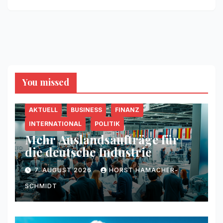
You missed
AKTUELL
BUSINESS
FINANZ
INTERNATIONAL
POLITIK
Mehr Auslandsaufträge für
die deutsche Industrie
7. AUGUST 2026
HORST HAMACHER-
SCHMIDT