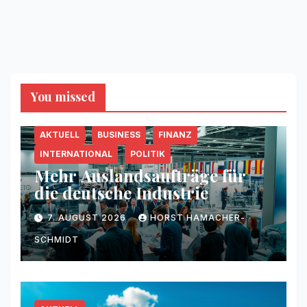
You missed
AKTUELL
BUSINESS
FINANZ
INTERNATIONAL
POLITIK
Mehr Auslandsaufträge für
die deutsche Industrie
7. AUGUST 2026
HORST HAMACHER-
SCHMIDT