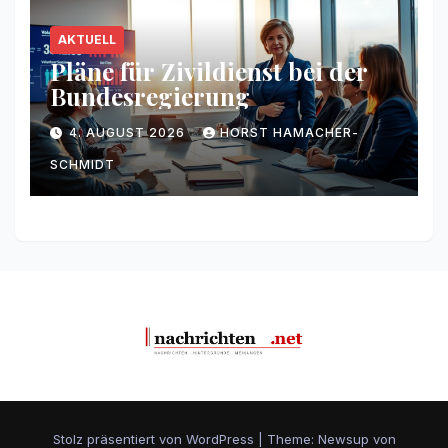
AKTUELL
Pläne für Zivildienst bei der
Bundesregierung
4. AUGUST 2026
HORST HAMACHER-
SCHMIDT
Stolz präsentiert von WordPress
|
Theme: Newsup von