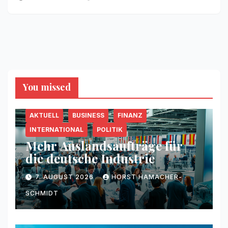
You missed
AKTUELL
BUSINESS
FINANZ
INTERNATIONAL
POLITIK
Mehr Auslandsaufträge für
die deutsche Industrie
7. AUGUST 2026
HORST HAMACHER-
SCHMIDT