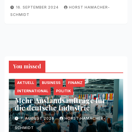
16. SEPTEMBER 2024
HORST HAMACHER-
SCHMIDT
You missed
AKTUELL
BUSINESS
FINANZ
INTERNATIONAL
POLITIK
Mehr Auslandsaufträge für
die deutsche Industrie
7. AUGUST 2026
HORST HAMACHER-
SCHMIDT