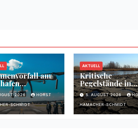
LL
AKTUELL
nenvorfall am
Kritische
hafen
Pegelstände in
zig/Halle
Flüssen durch
AUGUST 2026
HORST
5. AUGUST 2026
H
Trockenheit
HER-SCHMIDT
HAMACHER-SCHMIDT