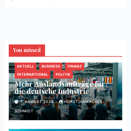
You missed
AKTUELL
BUSINESS
FINANZ
INTERNATIONAL
POLITIK
Mehr Auslandsaufträge für
die deutsche Industrie
7. AUGUST 2026
HORST HAMACHER-
SCHMIDT