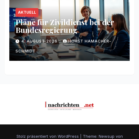
AKTUELL
Pläne für Zivildienst bei der
Bundesregierung
4. AUGUST 2026
HORST HAMACHER-
SCHMIDT
Stolz präsentiert von WordPress
|
Theme: Newsup von