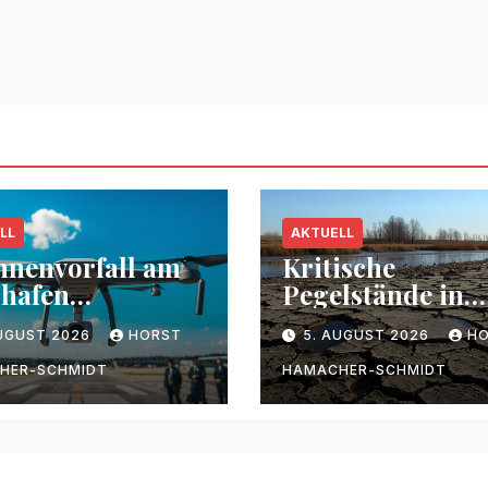
LL
AKTUELL
nenvorfall am
Kritische
hafen
Pegelstände in
zig/Halle
Flüssen durch
AUGUST 2026
HORST
5. AUGUST 2026
H
Trockenheit
HER-SCHMIDT
HAMACHER-SCHMIDT