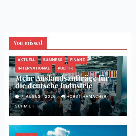
You missed
AKTUELL
BUSINESS
FINANZ
INTERNATIONAL
POLITIK
Mehr Auslandsaufträge für
die deutsche Industrie
7. AUGUST 2026
HORST HAMACHER-
SCHMIDT