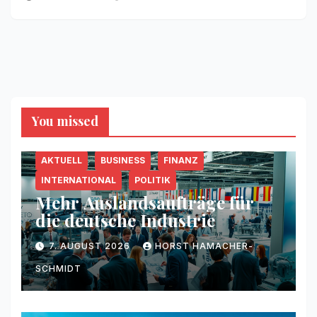
You missed
AKTUELL
BUSINESS
FINANZ
INTERNATIONAL
POLITIK
Mehr Auslandsaufträge für
die deutsche Industrie
7. AUGUST 2026
HORST HAMACHER-
SCHMIDT