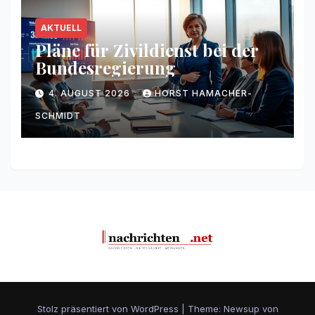
AKTUELL
Pläne für Zivildienst bei der
Bundesregierung
4. AUGUST 2026
HORST HAMACHER-
SCHMIDT
Stolz präsentiert von WordPress
|
Theme: Newsup von