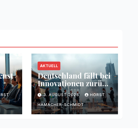
AKTUELL
enst
Deutschland fällt bei
Innovationen zurück
g
– Warum
ORST
3. AUGUST 2026
HORST
HAMACHER-SCHMIDT