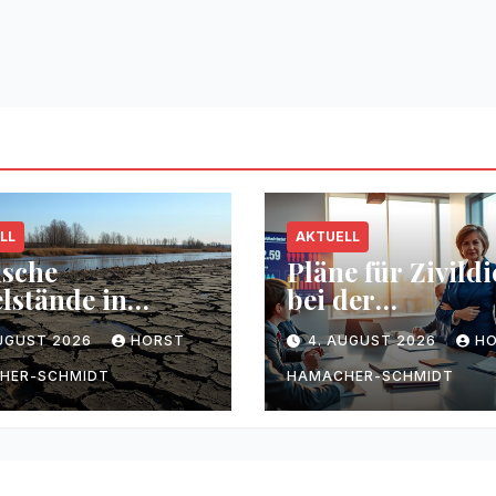
LL
AKTUELL
ische
Pläne für Zivildi
lstände in
bei der
sen durch
Bundesregierun
AUGUST 2026
HORST
4. AUGUST 2026
H
kenheit
HER-SCHMIDT
HAMACHER-SCHMIDT