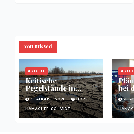
You missed
AKTUELL
AKTUE
Kritische
Plän
Pegelstände in
bei 
Flüssen durch
Bun
5. AUGUST 2026
HORST
4. 
Trockenheit
HAMACHER-SCHMIDT
HAMAC