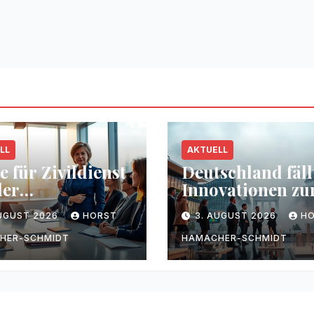
LL
AKTUELL
e für Zivildienst
Deutschland fäll
der
Innovationen zu
desregierung
– Warum
AUGUST 2026
HORST
3. AUGUST 2026
H
HER-SCHMIDT
HAMACHER-SCHMIDT