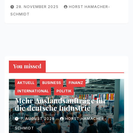
28. NOVEMBER 2025
HORST HAMACHER-
SCHMIDT
You missed
AKTUELL
BUSINESS
FINANZ
INTERNATIONAL
POLITIK
Mehr Auslandsaufträge für
die deutsche Industrie
7. AUGUST 2026
HORST HAMACHER-
SCHMIDT