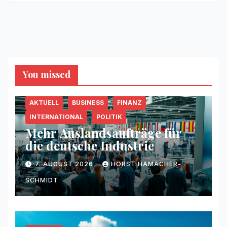
You missed
AKTUELL
BUSINESS
FINANZ
INTERNATIONAL
POLITIK
Mehr Auslandsaufträge für
die deutsche Industrie
7. AUGUST 2026
HORST HAMACHER-
SCHMIDT