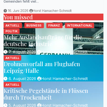
Gemeinden fehlt viel…
16. Juni 2026
Horst Hamacher-Schmidt
You missed
AKTUELL
BUSINESS
FINANZ
INTERNATIONAL
POLITIK
Mehr Auslandsaufträge für die
deutsche Industrie
7. August 2026
Horst Hamacher-Schmidt
AKTUELL
Drohnenvorfall am Flughafen
Leipzig/Halle
6. August 2026
Horst Hamacher-Schmidt
AKTUELL
Kritische Pegelstände in Flüssen
durch Trockenheit
5. August 2026
Horst Hamacher-Schmidt