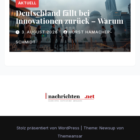
AKTUELL
Deutschland fällt bei
Innovationen zurück – Warum
3. AUGUST 2026
HORST HAMACHER-
SCHMIDT
Stolz präsentiert von WordPress
|
Theme: Newsup von
Themeansar