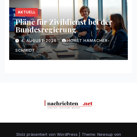
AKTUELL
Pläne für Zivildienst bei der
Bundesregierung
4. AUGUST 2026
HORST HAMACHER-
SCHMIDT
Stolz präsentiert von WordPress
|
Theme: Newsup von