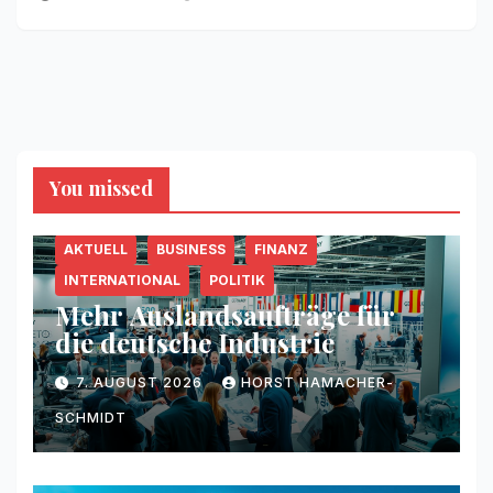
You missed
AKTUELL
BUSINESS
FINANZ
INTERNATIONAL
POLITIK
Mehr Auslandsaufträge für
die deutsche Industrie
7. AUGUST 2026
HORST HAMACHER-
SCHMIDT