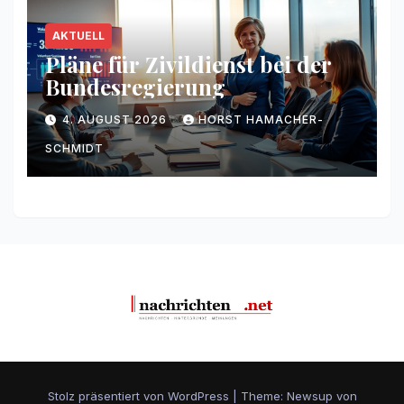
AKTUELL
Pläne für Zivildienst bei der
Bundesregierung
4. AUGUST 2026
HORST HAMACHER-
SCHMIDT
Stolz präsentiert von WordPress
|
Theme: Newsup von