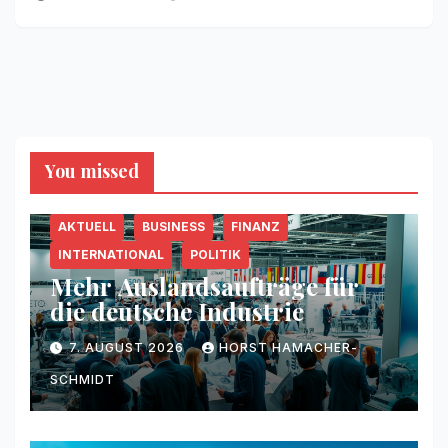
You missed
AKTUELL
BUSINESS
FINANZ
INTERNATIONAL
POLITIK
Mehr Auslandsaufträge für
die deutsche Industrie
7. AUGUST 2026
HORST HAMACHER-
SCHMIDT