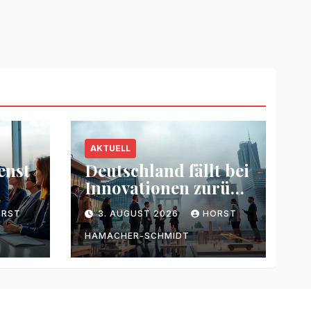
AKTUELL
enst
Deutschland fällt bei
Innovationen zurück
g
– Warum
ORST
3. AUGUST 2026
HORST
HAMACHER-SCHMIDT