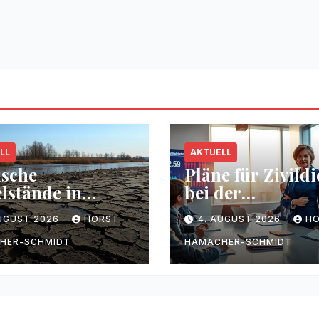
LL
AKTUELL
ische
Pläne für Zivildi
lstände in
bei der
sen durch
Bundesregierun
AUGUST 2026
HORST
4. AUGUST 2026
H
kenheit
HER-SCHMIDT
HAMACHER-SCHMIDT