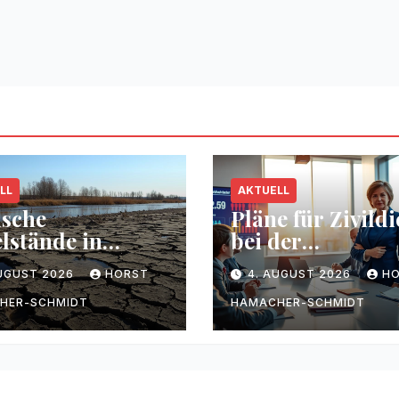
LL
AKTUELL
ische
Pläne für Zivildi
lstände in
bei der
sen durch
Bundesregierun
AUGUST 2026
HORST
4. AUGUST 2026
H
kenheit
HER-SCHMIDT
HAMACHER-SCHMIDT