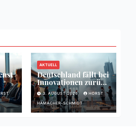
AKTUELL
enst
Deutschland fällt bei
Innovationen zurück
g
– Warum
ORST
3. AUGUST 2026
HORST
HAMACHER-SCHMIDT