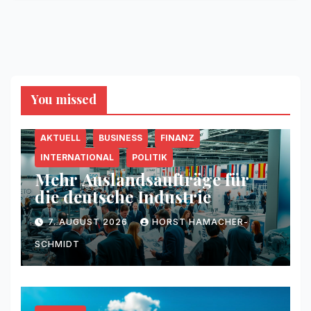
You missed
AKTUELL
BUSINESS
FINANZ
INTERNATIONAL
POLITIK
Mehr Auslandsaufträge für
die deutsche Industrie
7. AUGUST 2026
HORST HAMACHER-
SCHMIDT