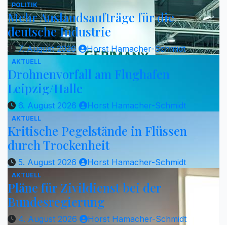
POLITIK
Mehr Auslandsaufträge für die
deutsche Industrie
7. August 2026
Horst Hamacher-Schmidt
AKTUELL
Drohnenvorfall am Flughafen
Leipzig/Halle
6. August 2026
Horst Hamacher-Schmidt
AKTUELL
Kritische Pegelstände in Flüssen
durch Trockenheit
5. August 2026
Horst Hamacher-Schmidt
AKTUELL
Pläne für Zivildienst bei der
Bundesregierung
4. August 2026
Horst Hamacher-Schmidt