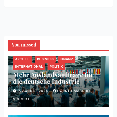
You missed
AKTUELL
BUSINESS
FINANZ
INTERNATIONAL
POLITIK
Mehr Auslandsaufträge für
die deutsche Industrie
7. AUGUST 2026
HORST HAMACHER-
SCHMIDT