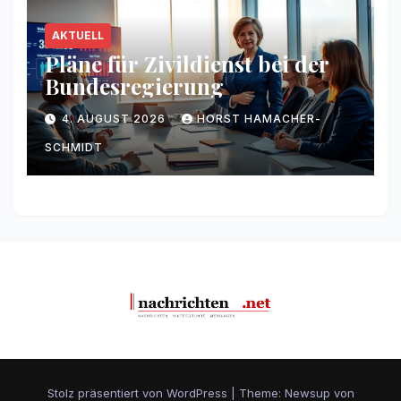
AKTUELL
Pläne für Zivildienst bei der
Bundesregierung
4. AUGUST 2026
HORST HAMACHER-
SCHMIDT
Stolz präsentiert von WordPress
|
Theme: Newsup von