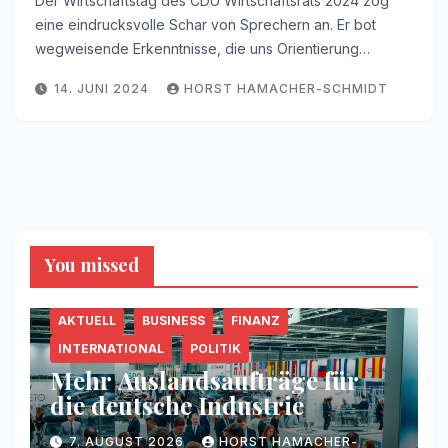
Der Wirtschaftstag des CDU Wirtschaftsrats 2024 zog
eine eindrucksvolle Schar von Sprechern an. Er bot
wegweisende Erkenntnisse, die uns Orientierung…
14. JUNI 2024
HORST HAMACHER-SCHMIDT
You missed
AKTUELL
BUSINESS
FINANZ
INTERNATIONAL
POLITIK
Mehr Auslandsaufträge für
die deutsche Industrie
7. AUGUST 2026
HORST HAMACHER-