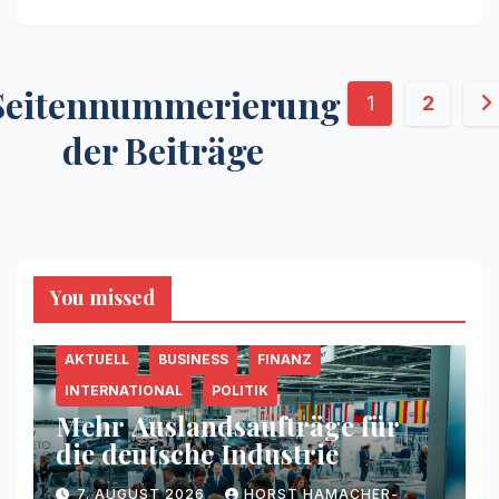
Seitennummerierung
1
2
der Beiträge
You missed
AKTUELL
BUSINESS
FINANZ
INTERNATIONAL
POLITIK
Mehr Auslandsaufträge für
die deutsche Industrie
7. AUGUST 2026
HORST HAMACHER-