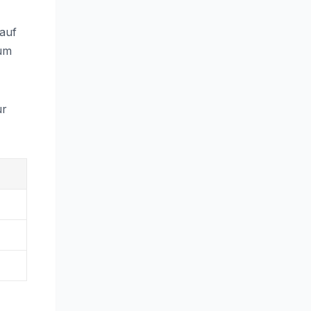
 auf
 um
ur