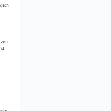
lich
tzen
nd