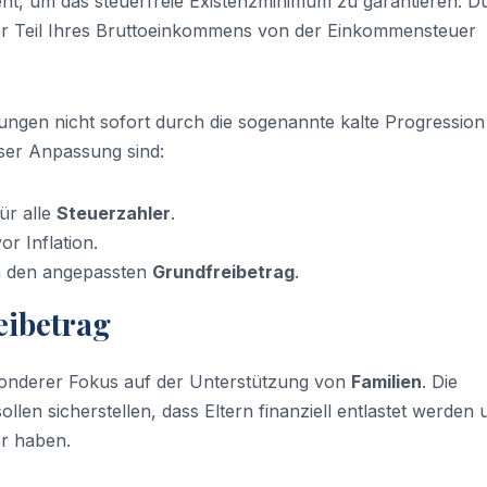
ment, um das steuerfreie Existenzminimum zu garantieren. D
rer Teil Ihres Bruttoeinkommens von der Einkommensteuer
gen nicht sofort durch die sogenannte kalte Progression
eser Anpassung sind:
ür alle
Steuerzahler
.
r Inflation.
h den angepassten
Grundfreibetrag
.
eibetrag
esonderer Fokus auf der Unterstützung von
Familien
. Die
ollen sicherstellen, dass Eltern finanziell entlastet werden 
er haben.