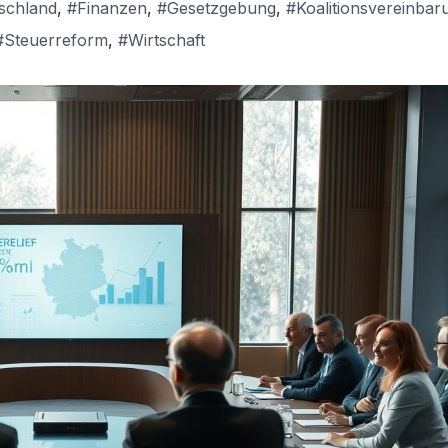
schland
,
#Finanzen
,
#Gesetzgebung
,
#Koalitionsvereinbar
#Steuerreform
,
#Wirtschaft