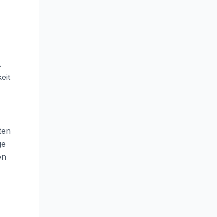
.
eit
ten
ge
en