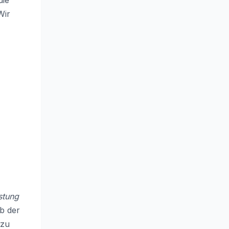
die
Wir
stung
lb der
 zu