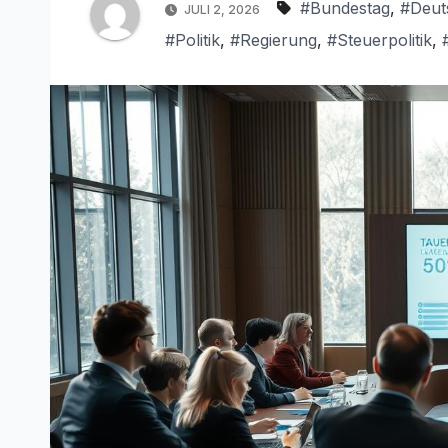
#Bundestag
,
#Deut
JULI 2, 2026
#Politik
,
#Regierung
,
#Steuerpolitik
,