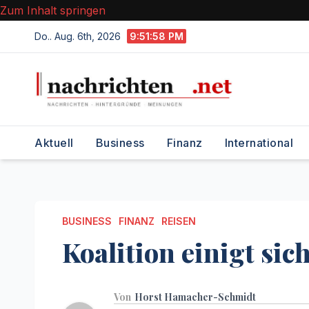
Zum Inhalt springen
Do.. Aug. 6th, 2026
9:51:59 PM
Aktuell
Business
Finanz
International
BUSINESS
FINANZ
REISEN
Koalition einigt sic
Von
Horst Hamacher-Schmidt