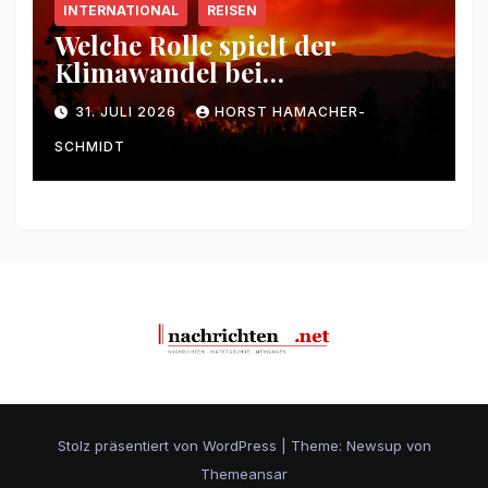
INTERNATIONAL
REISEN
Welche Rolle spielt der
Klimawandel bei
Waldbränden?
31. JULI 2026
HORST HAMACHER-
SCHMIDT
Stolz präsentiert von WordPress
|
Theme: Newsup von
Themeansar