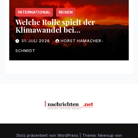
INTERNATIONAL
REISEN
Welche Rolle spielt der
Klimawandel bei
Waldbränden?
31. JULI 2026
HORST HAMACHER-
SCHMIDT
Stolz präsentiert von WordPress
|
Theme: Newsup von