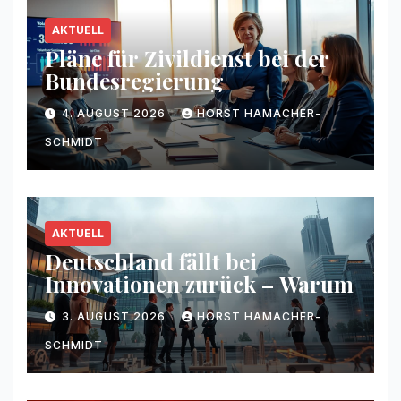
AKTUELL
Pläne für Zivildienst bei der
Bundesregierung
4. AUGUST 2026
HORST HAMACHER-
SCHMIDT
AKTUELL
Deutschland fällt bei
Innovationen zurück – Warum
3. AUGUST 2026
HORST HAMACHER-
SCHMIDT