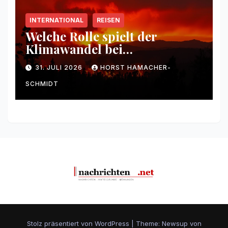
INTERNATIONAL
REISEN
Welche Rolle spielt der
Klimawandel bei
Waldbränden?
31. JULI 2026
HORST HAMACHER-
SCHMIDT
Stolz präsentiert von WordPress
|
Theme: Newsup von