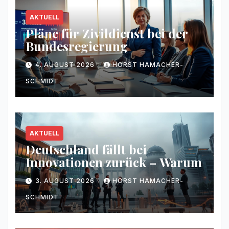
AKTUELL
Pläne für Zivildienst bei der
Bundesregierung
4. AUGUST 2026
HORST HAMACHER-
SCHMIDT
AKTUELL
Deutschland fällt bei
Innovationen zurück – Warum
3. AUGUST 2026
HORST HAMACHER-
SCHMIDT