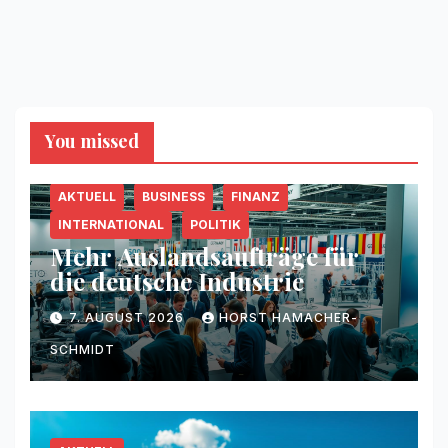
You missed
AKTUELL
BUSINESS
FINANZ
INTERNATIONAL
POLITIK
Mehr Auslandsaufträge für
die deutsche Industrie
7. AUGUST 2026
HORST HAMACHER-
SCHMIDT