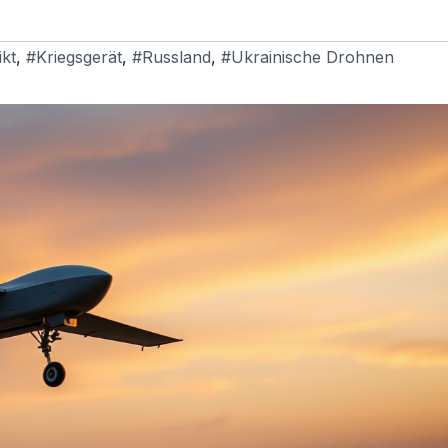
ikt
,
#Kriegsgerät
,
#Russland
,
#Ukrainische Drohnen