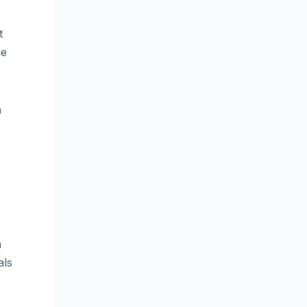
t
ie
n
n
als