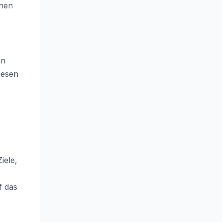
onen
en
iesen
iele,
f das