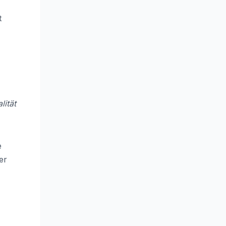
t
lität
e
er