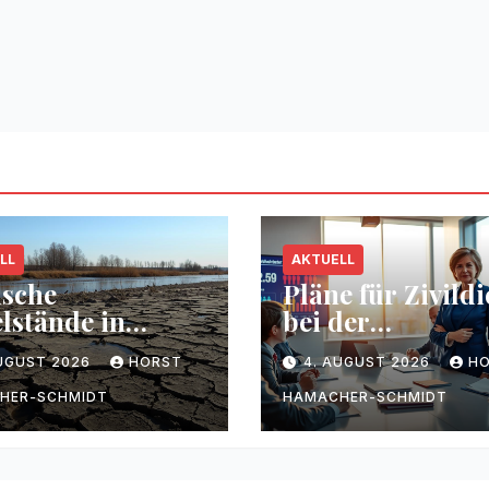
LL
AKTUELL
ische
Pläne für Zivildi
lstände in
bei der
sen durch
Bundesregierun
AUGUST 2026
HORST
4. AUGUST 2026
H
kenheit
HER-SCHMIDT
HAMACHER-SCHMIDT