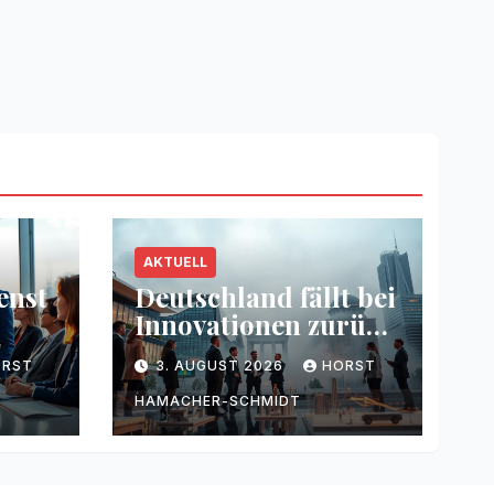
AKTUELL
enst
Deutschland fällt bei
Innovationen zurück
g
– Warum
ORST
3. AUGUST 2026
HORST
HAMACHER-SCHMIDT